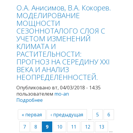
О.А. Анисимов, В.А. Кокорев.
регионах России: пример Якутии
МОДЕЛИРОВАНИЕ
МОЩНОСТИ
СЕЗОННОТАЛОГО СЛОЯ С
УЧЕТОМ ИЗМЕНЕНИЙ
КЛИМАТА И
РАСТИТЕЛЬНОСТИ:
ПРОГНОЗ НА СЕРЕДИНУ XXI
ВЕКА И АНАЛИЗ
НЕОПРЕДЕЛЕННОСТЕЙ.
Опубликовано вт, 04/03/2018 - 14:35
пользователем
mo-an
Подробнее
о О.А. Анисимов, В.А. Кокорев.
МОДЕЛИРОВАНИЕ МОЩНОСТИ
СЕЗОННОТАЛОГО СЛОЯ С УЧЕТОМ
« первая
‹ предыдущая
5
6
…
ИЗМЕНЕНИЙ КЛИМАТА И
РАСТИТЕЛЬНОСТИ: ПРОГНОЗ НА
7
8
9
10
11
12
13
…
СЕРЕДИНУ XXI ВЕКА И АНАЛИЗ