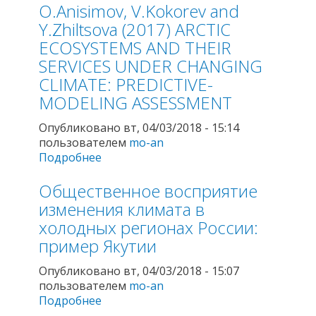
O.Anisimov, V.Kokorev and
Холодный эпизод около 8200 лет
назад в Северной Европе: анализ
Y.Zhiltsova (2017) ARCTIC
эмпирических данных и возможных
ECOSYSTEMS AND THEIR
причин. Лёд и Снег, Т. 57 , № 1
SERVICES UNDER CHANGING
CLIMATE: PREDICTIVE-
MODELING ASSESSMENT
Опубликовано вт, 04/03/2018 - 15:14
пользователем
mo-an
Подробнее
о O.Anisimov, V.Kokorev and Y.Zhiltsova
(2017) ARCTIC ECOSYSTEMS AND THEIR
Общественное восприятие
SERVICES UNDER CHANGING CLIMATE:
PREDICTIVE-MODELING ASSESSMENT
изменения климата в
холодных регионах России:
пример Якутии
Опубликовано вт, 04/03/2018 - 15:07
пользователем
mo-an
Подробнее
о Общественное восприятие
изменения климата в холодных