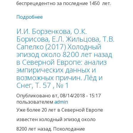
беспрецедентно за последние 1450 лет.
Подробнее
о И.И. Борзенкова (2016) История
оледенения Арктического бассейна:
И.И. Борзенкова, О.К.
взгляд из прошлого для оценки
возможных изменений в будущем.
Борисова, Е.Л. Жильцова, Т.В.
Лёд и Снег, Т. 56, № 2
Сапелко (2017) Холодный
эпизод около 8200 лет назад
в Северной Европе: анализ
эмпирических данных и
возможных причин. Лёд и
Снег, Т. 57 , № 1
Опубликовано вт, 08/14/2018 - 15:17
пользователем
admin
Уже более 20 лет в Северной Европе
известен холодный эпизод около
8200 лет назад. Похолодание