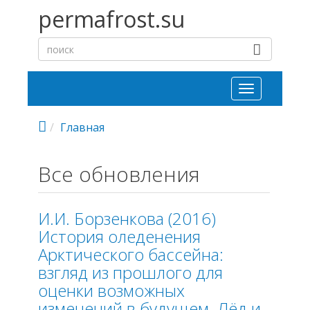
Перейти к основному содержанию
permafrost.su
Toggle
navigation
Главная
Все обновления
И.И. Борзенкова (2016)
История оледенения
Арктического бассейна:
взгляд из прошлого для
оценки возможных
изменений в будущем. Лёд и