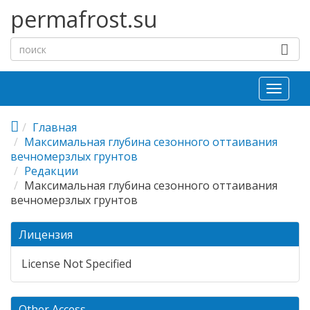
Перейти к основному содержанию
permafrost.su
Toggl
naviga
Главная
Максимальная глубина сезонного оттаивания
вечномерзлых грунтов
Редакции
Максимальная глубина сезонного оттаивания
вечномерзлых грунтов
Лицензия
License Not Specified
Other Access