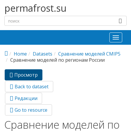
Перейти к основному содержанию
permafrost.su
Toggl
naviga
Home
Datasets
Сравнение моделей CMIP5
Сравнение моделей по регионам России
Просмотр
(активная
Главные вкладки
вкладка)
Back to dataset
Редакции
Go to resource
Сравнение моделей по