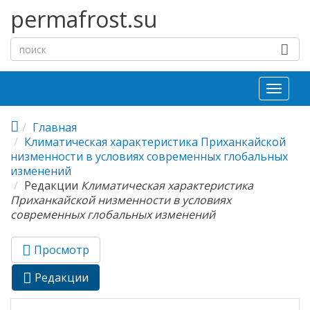
Перейти к основному содержанию
permafrost.su
Toggl
naviga
Главная
Климатическая характеристика Приханкайской
низменности в условиях современных глобальных
изменений
Редакции
Климатическая характеристика
Приханкайской низменности в условиях
современных глобальных изменений
Просмотр
Главные вкладки
Редакции
(активная
вкладка)